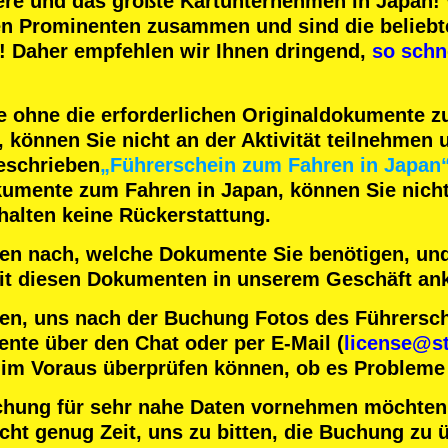
ere
und das
größte Kartunternehmen
in Japan! 
en Prominenten
zusammen und sind die
beliebt
! Daher empfehlen wir Ihnen dringend,
so schn
 ohne die erforderlichen Originaldokumente 
können Sie nicht an der Aktivität teilnehmen u
eschrieben
„Führerschein zum Fahren in Japan
kumente zum Fahren in Japan, können Sie nicht 
halten keine Rückerstattung.
nten nach, welche Dokumente Sie benötigen, und
 mit diesen Dokumenten in unserem Geschäft a
en, uns nach der Buchung Fotos des Führersc
nte über den Chat oder per E-Mail (
license@st
 im Voraus überprüfen können, ob es Probleme 
chung für sehr nahe Daten vornehmen möchten
ht genug Zeit, uns zu bitten, die Buchung zu ü