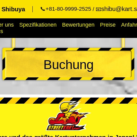
shibu@kart.s
t Shibuya
📞+81-80-9999-2525
📧
r uns
Spezifikationen
Bewertungen
Preise
Anfahr
ps
Buchung