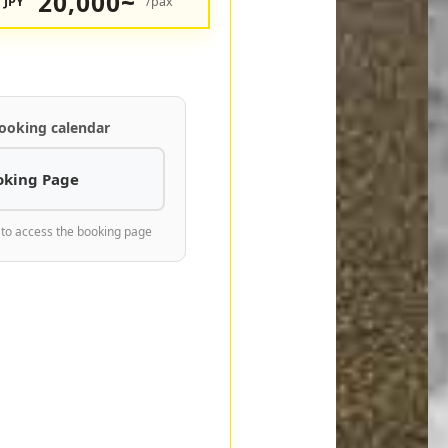
20,000~
JPY
/pax
ooking calendar
oking Page
 to access the booking page