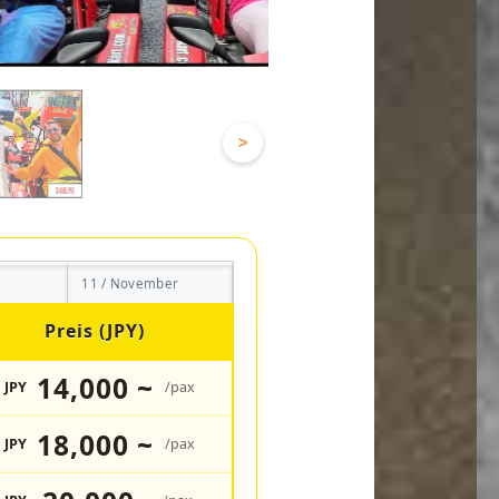
>
11 / November
Preis (JPY)
14,000 ~
JPY
/pax
18,000 ~
JPY
/pax