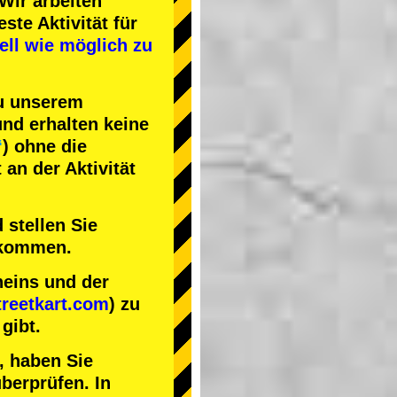
Wir arbeiten
este Aktivität
für
ell wie möglich zu
zu unserem
nd erhalten keine
“
) ohne die
an der Aktivität
 stellen Sie
nkommen.
heins und der
reetkart.com
) zu
gibt.
, haben Sie
berprüfen. In