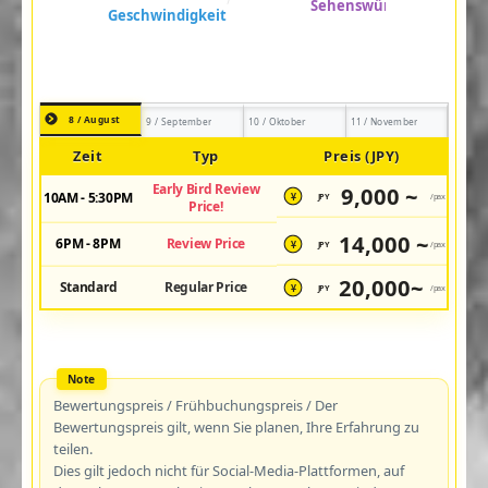
8 / August
9 / September
10 / Oktober
11 / November
Zeit
Typ
Preis (JPY)
Early Bird Review
9,000 ~
10AM - 5:30PM
JPY
/pax
¥
Price!
14,000 ~
6PM - 8PM
Review Price
JPY
/pax
¥
20,000~
Standard
Regular Price
JPY
/pax
¥
Bewertungspreis / Frühbuchungspreis / Der
Bewertungspreis gilt, wenn Sie planen, Ihre Erfahrung zu
teilen.
Dies gilt jedoch nicht für Social-Media-Plattformen, auf