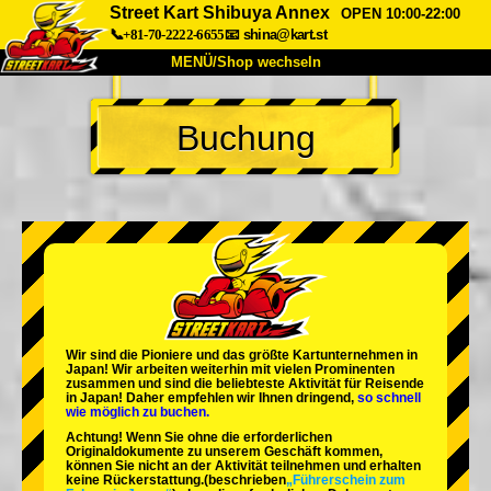
Street Kart Shibuya Annex
OPEN 10:00-22:00
📞+81-70-2222-6655
📧
shina@kart.st
MENÜ/Shop wechseln
START
Buchung
Über uns
Spezifikationen
Preise
Anfahrt
Bewertungen
FAQ
Unternehmen
Buchung
Shop wechseln
Tokio Shinagawa
Tokio Akihabara#1
Tokio Akihabara#2
Tokio Shibuya
Wir sind die
Pioniere
und das
größte Kartunternehmen
in
Tokio Shibuya Annex
Tokio Bucht
Japan! Wir arbeiten weiterhin mit
vielen Prominenten
zusammen und sind die
beliebteste Aktivität
für Reisende
in Japan! Daher empfehlen wir Ihnen dringend,
so schnell
Tokio Asakusa
Osaka
wie möglich zu buchen.
Achtung! Wenn Sie ohne die erforderlichen
Okinawa
Originaldokumente zu unserem Geschäft kommen,
können Sie nicht an der Aktivität teilnehmen und erhalten
keine Rückerstattung.
(beschrieben
„Führerschein zum