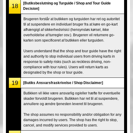
[Butiksbeslutning og Turguide / Shop and Tour Guide
18
Decision]
Brugeren forstår at butikken og turguiden har ret og autoritet
til at suspendere en individuel bruger fra at køre en go-kart
afhængigt af sikkerhedsrisici (hensynsløs kørsel, ikke
overholdelse af turregler osv.). Brugeren vil returnere go-
karten som specificeret af butikken eller turguiden.
Users understand that the shop and tour guide have the right
and authority to stop individual users from driving karts in
response to safety risks (such as reckless driving, non-
compliance with tour rules). Users will return karts as
designated by the shop or tour guide.
19
[Butiks Ansvarsfraskrivelse / Shop Disclaimer]
Butikken vil ikke være ansvarlig og/eller hæfte for eventuelle
skader forvoldt brugeren. Butikken har ret til at suspendere,
annullere og ændre tjenesten leveret til brugeren.
The shop assumes no responsibility and/or obligation for any
damages incurred by users. The shop has the right to stop,
cancel, and modify services provided to users.