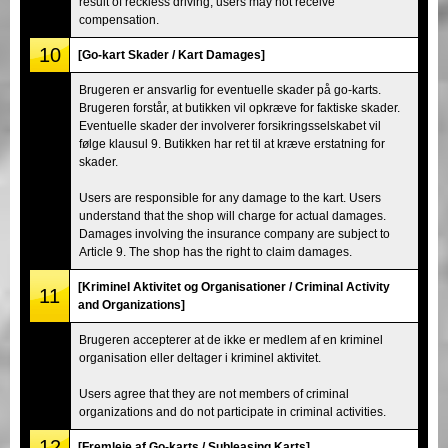
result of reckless driving, users may not receive
compensation.
10
[Go-kart Skader / Kart Damages]
Brugeren er ansvarlig for eventuelle skader på go-karts.
Brugeren forstår, at butikken vil opkræve for faktiske skader.
Eventuelle skader der involverer forsikringsselskabet vil
følge klausul 9. Butikken har ret til at kræve erstatning for
skader.
Users are responsible for any damage to the kart. Users
understand that the shop will charge for actual damages.
Damages involving the insurance company are subject to
Article 9. The shop has the right to claim damages.
[Kriminel Aktivitet og Organisationer / Criminal Activity
11
and Organizations]
Brugeren accepterer at de ikke er medlem af en kriminel
organisation eller deltager i kriminel aktivitet.
Users agree that they are not members of criminal
organizations and do not participate in criminal activities.
12
[Fremleje af Go-karts / Subleasing Karts]