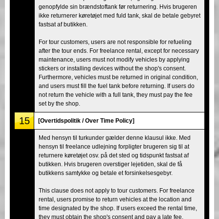
genopfylde sin brændstoftank før returnering. Hvis brugeren
ikke returnerer køretøjet med fuld tank, skal de betale gebyret
fastsat af butikken.
For tour customers, users are not responsible for refueling
after the tour ends. For freelance rental, except for necessary
maintenance, users must not modify vehicles by applying
stickers or installing devices without the shop's consent.
Furthermore, vehicles must be returned in original condition,
and users must fill the fuel tank before returning. If users do
not return the vehicle with a full tank, they must pay the fee
set by the shop.
15
[Overtidspolitik / Over Time Policy]
Med hensyn til turkunder gælder denne klausul ikke. Med
hensyn til freelance udlejning forpligter brugeren sig til at
returnere køretøjet osv. på det sted og tidspunkt fastsat af
butikken. Hvis brugeren overstiger lejetiden, skal de få
butikkens samtykke og betale et forsinkelsesgebyr.
This clause does not apply to tour customers. For freelance
rental, users promise to return vehicles at the location and
time designated by the shop. If users exceed the rental time,
they must obtain the shop's consent and pay a late fee.