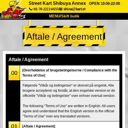
Street Kart Shibuya Annex
OPEN 10:00-22:00
📞+81-70-2222-6655
📧
shina@kart.st
MENU/Skift butik
TOP
Aftale / Agreement
Om
Specifikationer
Pris
Adgang
Stemme
FAQ
Virksomhed
Booking
Aftale / Agreement
Skift butik
[Overholdelse af brugsbetingelserne / Compliance with the
00
Terms of Use]
Tokyo Shinagawa
Tokyo Akihabara#1
Følgende "Vilkår og betingelser" er skrevet på engelsk. Alle
Tokyo Akihabara#2
Tokyo Shibuya
brugere accepterer og forstår, at den engelske version er de
Tokyo Shibuya Annex
Tokyo Bay
officielle "Vilkår og betingelser" over enhver oversat version.
Tokyo Asakusa
Osaka
The following "Terms of Use" are written in English. All users
agree and understand that the English version is the official
Okinawa
"Terms of Use" over any translated versions.
01
[Aftale / Agreement]