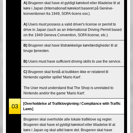
A)
Brugeren skal have et gyldigt kørekort eller tilladelse til at
køre i Japan (Internationalt kørekort baseret på Genève-
konventionen fra 1949, SOFA-licens osv.).
A)
Users must possess a valid driver's license or permit to
drive in Japan (such as an International Driving Permit based
on the 1949 Geneva Convention, SOFA license, etc.).
B)
Brugeren skal have tilstrækkelige kørefærdigheder til at
bruge tjenesten.
B)
Users must have sufficient driving skills to use the service.
C)
Brugeren skal forstå at butikken ikke er relateret til
Nintendo og/eller spillet 'Mario Kart'.
The User must understand that The Shop is unrelated to
Nintendo and/or the game 'Mario Kart'.
[Overholdelse af Trafiklovgivning / Compliance with Traffic
03
Laws]
Brugeren skal overholde alle lokale trafiklove og regler.
Brugeren skal have et gyldigt kørekort eller tilladelse til at
køre i Japan og skal altid bære det. Brugeren skal have