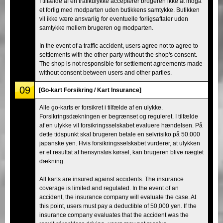
I tilfælde af en trafikulykke accepterer brugeren ikke at indgå
et forlig med modparten uden butikkens samtykke. Butikken
vil ikke være ansvarlig for eventuelle forligsaftaler uden
samtykke mellem brugeren og modparten.
In the event of a traffic accident, users agree not to agree to
settlements with the other party without the shop's consent.
The shop is not responsible for settlement agreements made
without consent between users and other parties.
09
[Go-kart Forsikring / Kart Insurance]
Alle go-karts er forsikret i tilfælde af en ulykke.
Forsikringsdækningen er begrænset og reguleret. I tilfælde
af en ulykke vil forsikringsselskabet evaluere hændelsen. På
dette tidspunkt skal brugeren betale en selvrisiko på 50.000
japanske yen. Hvis forsikringsselskabet vurderer, at ulykken
er et resultat af hensynsløs kørsel, kan brugeren blive nægtet
dækning.
All karts are insured against accidents. The insurance
coverage is limited and regulated. In the event of an
accident, the insurance company will evaluate the case. At
this point, users must pay a deductible of 50,000 yen. If the
insurance company evaluates that the accident was the