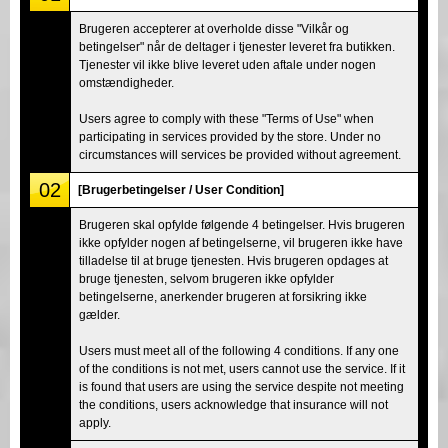
Brugeren accepterer at overholde disse "Vilkår og
betingelser" når de deltager i tjenester leveret fra butikken.
Tjenester vil ikke blive leveret uden aftale under nogen
omstændigheder.
Users agree to comply with these "Terms of Use" when
participating in services provided by the store. Under no
circumstances will services be provided without agreement.
02
[Brugerbetingelser / User Condition]
Brugeren skal opfylde følgende 4 betingelser. Hvis brugeren
ikke opfylder nogen af betingelserne, vil brugeren ikke have
tilladelse til at bruge tjenesten. Hvis brugeren opdages at
bruge tjenesten, selvom brugeren ikke opfylder
betingelserne, anerkender brugeren at forsikring ikke
gælder.
Users must meet all of the following 4 conditions. If any one
of the conditions is not met, users cannot use the service. If it
is found that users are using the service despite not meeting
the conditions, users acknowledge that insurance will not
apply.