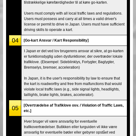
tilstrækkelige kørefærdigheder til at køre go-karten.
Users must comply with all local traffic laws and regulations.
Users must possess and carry at all times a valid driver's
license or permit to drive in Japan. Users must have sufficient
driving skills to operate a kart.
04
[Go-kart Ansvar / Kart Responsibility]
I Japan er det ved lov brugerens ansvar at sikre, at go-karten
er funktionsdygtig uden dysfunktioner, der overtræder lokale
trafiklove. (Eksempel: Sideblinklys, Forlygter, Baglygter,
Bremselys, bremser, acceleration)
In Japan, it is the user's responsibility by law to ensure that
the kart is roadworthy and free from malfunctions that would
violate local traffic laws (e.g., side signal lights, headlights,
taillights, brake lights, brakes, accelerator).
[Overtrædelse af Trafiklove osv. / Violation of Traffic Laws,
05
etc.]
Hver bruger vil være ansvarlig for eventuelle
trafikovertrædelser. Butikken eller turguiden vil ikke være
ansvarlig for eventuelle bøder eller gebyrer opstået ved