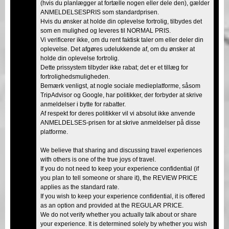
(hvis du planlægger at fortælle nogen eller dele den), gælder
ANMELDELSESPRIS som standardprisen.
Hvis du ønsker at holde din oplevelse fortrolig, tilbydes det
som en mulighed og leveres til NORMAL PRIS.
Vi verificerer ikke, om du rent faktisk taler om eller deler din
oplevelse. Det afgøres udelukkende af, om du ønsker at
holde din oplevelse fortrolig.
Dette prissystem tilbyder ikke rabat; det er et tillæg for
fortrolighedsmuligheden.
Bemærk venligst, at nogle sociale medieplatforme, såsom
TripAdvisor og Google, har politikker, der forbyder at skrive
anmeldelser i bytte for rabatter.
Af respekt for deres politikker vil vi absolut ikke anvende
ANMELDELSES-prisen for at skrive anmeldelser på disse
platforme.
We believe that sharing and discussing travel experiences
with others is one of the true joys of travel.
If you do not need to keep your experience confidential (if
you plan to tell someone or share it), the REVIEW PRICE
applies as the standard rate.
If you wish to keep your experience confidential, it is offered
as an option and provided at the REGULAR PRICE.
We do not verify whether you actually talk about or share
your experience. It is determined solely by whether you wish