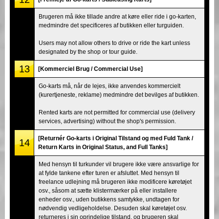
Brugeren må ikke tillade andre at køre eller ride i go-karten,
medmindre det specificeres af butikken eller turguiden.
Users may not allow others to drive or ride the kart unless
designated by the shop or tour guide.
13
[Kommerciel Brug / Commercial Use]
Go-karts må, når de lejes, ikke anvendes kommercielt
(kurertjeneste, reklame) medmindre det bevilges af butikken.
Rented karts are not permitted for commercial use (delivery
services, advertising) without the shop's permission.
[Returnér Go-karts i Original Tilstand og med Fuld Tank /
14
Return Karts in Original Status, and Full Tanks]
Med hensyn til turkunder vil brugere ikke være ansvarlige for
at fylde tankene efter turen er afsluttet. Med hensyn til
freelance udlejning må brugeren ikke modificere køretøjet
osv., såsom at sætte klistermærker på eller installere
enheder osv., uden butikkens samtykke, undtagen for
nødvendig vedligeholdelse. Desuden skal køretøjet osv.
returneres i sin oprindelige tilstand, og brugeren skal