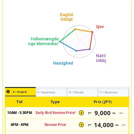
8 / August
9 / September
10 / Oktober
11 / November
Tid
Type
Pris (JPY)
9,000 ~
10AM - 5:30PM
Early Bird Review Price!
JPY
/pax
¥
14,000 ~
6PM - 8PM
Review Price
JPY
/pax
¥