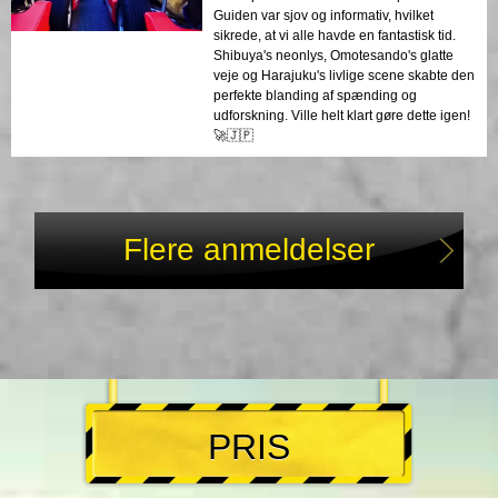
Guiden var sjov og informativ, hvilket
sikrede, at vi alle havde en fantastisk tid.
Shibuya's neonlys, Omotesando's glatte
veje og Harajuku's livlige scene skabte den
perfekte blanding af spænding og
udforskning. Ville helt klart gøre dette igen!
🚀🇯🇵
Flere anmeldelser
PRIS