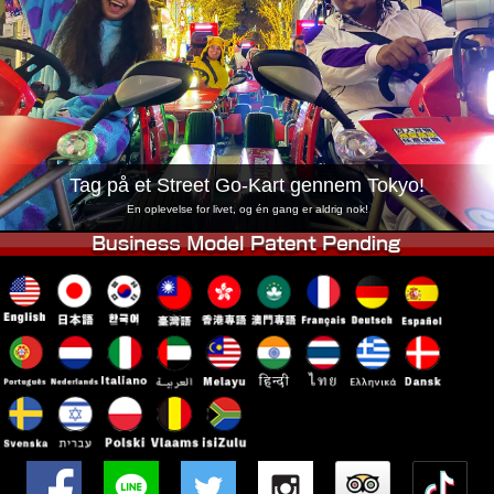
Virksomhed
Booking
Skift butik
Tokyo Shinagawa
Tokyo Akihabara#1
Tokyo Akihabara#2
Tokyo Shibuya
Tokyo Shibuya Annex
Tokyo Bay
Tag på et Street Go-Kart gennem Tokyo!
Tokyo Asakusa
Osaka
En oplevelse for livet, og én gang er aldrig nok!
Okinawa