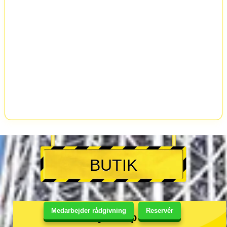
BUTIK
Medarbejder rådgivning
Reservér
Shibuya Shop Annex