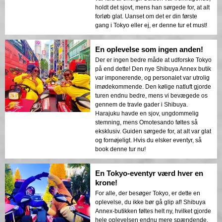
holdt det sjovt, mens han sørgede for, at alt
forløb glat. Uanset om det er din første
gang i Tokyo eller ej, er denne tur et must!
En oplevelse som ingen anden!
Der er ingen bedre måde at udforske Tokyo
på end dette! Den nye Shibuya Annex butik
var imponerende, og personalet var utrolig
imødekommende. Den kølige natluft gjorde
turen endnu bedre, mens vi bevægede os
gennem de travle gader i Shibuya.
Harajuku havde en sjov, ungdommelig
stemning, mens Omotesando føltes så
eksklusiv. Guiden sørgede for, at alt var glat
og fornøjeligt. Hvis du elsker eventyr, så
book denne tur nu!
En Tokyo-eventyr værd hver en
krone!
For alle, der besøger Tokyo, er dette en
oplevelse, du ikke bør gå glip af! Shibuya
Annex-butikken føltes helt ny, hvilket gjorde
hele oplevelsen endnu mere spændende.