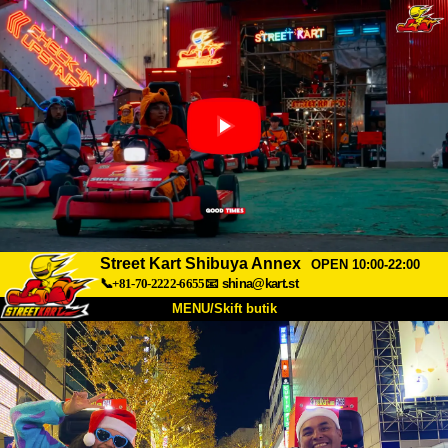
Street Kart Shibuya Annex
OPEN 10:00-22:00
📞+81-70-2222-6655
📧
shina@kart.st
MENU/Skift butik
TOP
Om
Specifikationer
Pris
Adgang
Stemme
FAQ