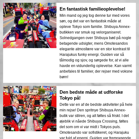
En fantastisk familieoplevelse!
Min mand og jeg tog denne tur med vores
søn, og det var en fantastisk måde at
opleve Tokyo som familie. Shibuya Annex-
butikken var smuk og velorganiseret.
Solnedgangen over Shibuya bød på nogle
betagende udsigter, mens Omotesandos
elegante atmosfære var en stor kontrast til
Harajukus funky energi. Guiden var så
tålmodig og sjov, og sørgede for, at vi alle
havde en vidunderlig oplevelse. Kan varmt
anbefales til familier, der rejser med voksne
børn!
Den bedste måde at udforske
Tokyo på!
Dette var en af de bedste aktiviteter på hele
min rejse! Den spritnye Shibuya Annex-
butik var stilren, og alt føltes så friskt. I det
øjeblik vi nåede Shibuya Crossing, føltes
det som om vi var midt i Tokyos puls.
Omotesando var sofistikeret, og Harajuku
var fuld af energi. Guiden var fremragende,