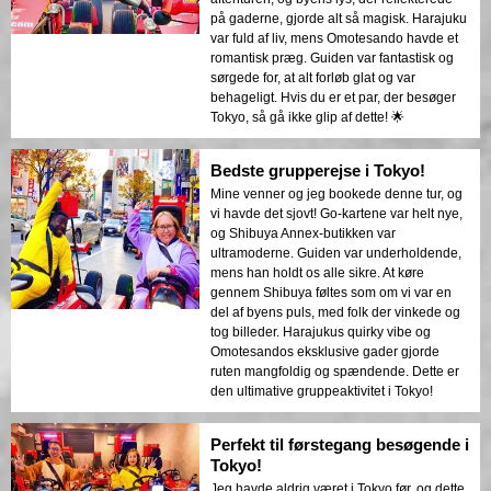
på gaderne, gjorde alt så magisk. Harajuku
var fuld af liv, mens Omotesando havde et
romantisk præg. Guiden var fantastisk og
sørgede for, at alt forløb glat og var
behageligt. Hvis du er et par, der besøger
Tokyo, så gå ikke glip af dette! 🌟
Bedste grupperejse i Tokyo!
Mine venner og jeg bookede denne tur, og
vi havde det sjovt! Go-kartene var helt nye,
og Shibuya Annex-butikken var
ultramoderne. Guiden var underholdende,
mens han holdt os alle sikre. At køre
gennem Shibuya føltes som om vi var en
del af byens puls, med folk der vinkede og
tog billeder. Harajukus quirky vibe og
Omotesandos eksklusive gader gjorde
ruten mangfoldig og spændende. Dette er
den ultimative gruppeaktivitet i Tokyo!
Perfekt til førstegang besøgende i
Tokyo!
Jeg havde aldrig været i Tokyo før, og dette