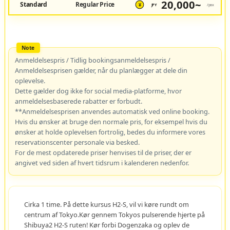
20,000~
Standard
Regular Price
JPY
/pax
¥
Anmeldelsespris / Tidlig bookingsanmeldelsespris /
Anmeldelsesprisen gælder, når du planlægger at dele din
oplevelse.
Dette gælder dog ikke for social media-platforme, hvor
anmeldelsesbaserede rabatter er forbudt.
**Anmeldelsesprisen anvendes automatisk ved online booking.
Hvis du ønsker at bruge den normale pris, for eksempel hvis du
ønsker at holde oplevelsen fortrolig, bedes du informere vores
reservationscenter personale via besked.
For de mest opdaterede priser henvises til de priser, der er
angivet ved siden af hvert tidsrum i kalenderen nedenfor.
Cirka 1 time. På dette kursus H2-S, vil vi køre rundt om
centrum af Tokyo.Kør gennem Tokyos pulserende hjerte på
Shibuya2 H2-S ruten! Kør forbi Dogenzaka og oplev de