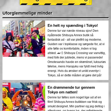
Uforglemmelige minder
En helt ny spænding i Tokyo!
Denne tur var næste niveau sjov! Den
nyåbnede Shibuya Annex butik så
fantastisk ud - alt var pletfrit og moderne.
Guiden var i topklasse og sørgede for, at vi
alle følte os komfortable, inden vi tog
afsted. 🚗💨 Shibuya Crossing var vanvittig,
med folk der jublede, mens vi passerede!
Omotesando havde en strømlinet, luksuriøs
følelse, mens Harajuku var fyldt med livlig
energi. Hvis du ønsker et unikt eventyr i
Tokyo, så er dette måden at gøre det på!
En drømmende tur gennem
Tokyo om natten!
Denne tur føltes som noget lige ud af en
film! Shibuya Annex-butikken var frisk og
smukt designet. Min partner og jeg deltog i
aftenturen, og byens lys, der reflekterede