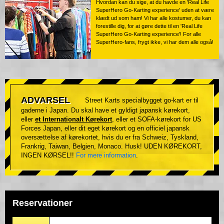
Hvordan kan du sige, at du havde en 'Real Life
SuperHero Go-Karting experience' uden at være
klædt ud som ham! Vi har alle kostumer, du kan
forestille dig, for at gøre dette til en 'Real Life
SuperHero Go-Karting experience'! For alle
SuperHero-fans, frygt ikke, vi har dem alle også!
ADVARSEL
Street Karts specialbygget go-kart er til
gaderne i Japan. Du skal have et gyldigt japansk kørekort,
eller
et Internationalt Kørekort
, eller et SOFA-kørekort for US
Forces Japan, eller dit eget kørekort og en officiel japansk
oversættelse af kørekortet, hvis du er fra Schweiz, Tyskland,
Frankrig, Taiwan, Belgien, Monaco. Husk! UDEN KØREKORT,
INGEN KØRSEL!!
For mere information
.
Reservationer