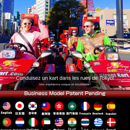
Entreprise
Réservation
Changer de Magasin
Tokyo Shinagawa
Tokyo Akihabara#1
Tokyo Akihabara#2
Tokyo Shibuya
Tokyo Shibuya Annexe
Baie de Tokyo
Tokyo Asakusa
Osaka
Okinawa
Conduisez un kart dans les rues de Tokyo!
Une expérience unique et inoubliable !