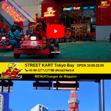
STREET KART Tokyo Bay
OPEN 10:00-22:00
📞+81-80-2277-2277
📧
shina@kart.st
MENU/Changer de Magasin
ACCUEIL
À Propos
Caractéristiques
Tarifs
Accès
Avis
FAQ