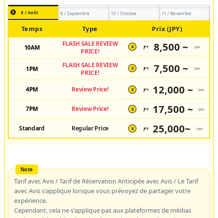
8 / Août
9 / Septembre
10 / Octobre
11 / Novembre
Temps
Type
Prix (JPY)
FLASH SALE REVIEW
8,500 ~
10AM
JPY
/pax
¥
PRICE!
FLASH SALE REVIEW
7,500 ~
1PM
JPY
/pax
¥
PRICE!
12,000 ~
4PM
Review Price!
JPY
/pax
¥
17,500 ~
7PM
Review Price!
JPY
/pax
¥
25,000~
Standard
Regular Price
JPY
/pax
¥
Tarif avec Avis / Tarif de Réservation Anticipée avec Avis / Le Tarif
avec Avis s'applique lorsque vous prévoyez de partager votre
expérience.
Cependant, cela ne s'applique pas aux plateformes de médias