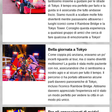
tantissimo insieme a guidare per le strade
di Tokyo. Il tempo era perfetto per farlo e la
guida si è assicurata che tutto andasse
liscio. Siamo riusciti a scattare molte foto
divertenti mentre passavamo attraverso i
luoghi iconici come il Rainbow Bridge e la
Tokyo Tower. Consiglio questa esperienza
a qualsiasi gruppo di amici che cerca di
fare qualcosa di emozionante a Tokyo!
Bella giornata a Tokyo
Come coppia più anziana, eravamo un po'
incerti riguardo al tour, ma ci siamo divertiti
moltissimo! La guida è stata molto paziente
con noi, assicurandosi che ci sentissimo a
nostro agio e al sicuro per tutto il tempo. Il
percorso ci ha portato attraverso alcune
parti davvero panoramiche di Tokyo,
incluso l'iconico Rainbow Bridge. Abbiamo
davvero apprezzato l'esperienza ed è stato
un modo perfetto per vedere la città in un
modo più unico.
Per gli appassionati di guida!