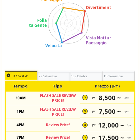
8 / Agosto
9 / Settembre
10 / Ottobre
11 / Novembre
Tempo
Tipo
Prezzo (JPY)
FLASH SALE REVIEW
8,500 ~
10AM
JPY
/pax
¥
PRICE!
FLASH SALE REVIEW
7,500 ~
1PM
JPY
/pax
¥
PRICE!
12,000 ~
4PM
Review Price!
JPY
/pax
¥
17,500 ~
7PM
Review Price!
JPY
/pax
¥