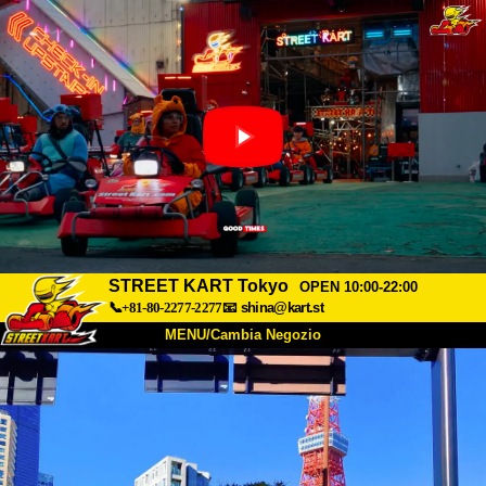
STREET KART Tokyo
OPEN 10:00-22:00
📞+81-80-2277-2277
📧
shina@kart.st
MENU/Cambia Negozio
INIZIO
Chi Siamo
Specifiche
Prezzo
Accesso
Recensioni
FAQ