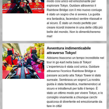
modo così unico ed emozionante per
esplorare Tokyo. Guidare attraverso il
Rainbow Bridge con il mio nuovo coniuge
è stato un sogno che si avvera. La guida
era fantastica, facendoci sentire rilassati e
al sicuro. È stato un modo perfetto per
creare ricordi insieme in una delle città più
belle del mondo. Non lo dimenticheremo
mai!
Avventura indimenticabile
attraverso Tokyo!
Abbiamo trascorso un tempo incredibile nel
tour in go-kart nella baia di Tokyo!
L'esperienza è stata così unica. Guidare
attraverso l'iconico Rainbow Bridge e
passare accanto alla Tokyo Tower è stato
surreale. Sembrava un sogno! La nostra
guida è stata fantastica, mantenendoci al
sicuro e intrattenuti per tutto il tempo. È
stato un ottimo modo per vivere Tokyo, e lo
consiglio vivamente a chiunque cerchi
qualcosa di divertente ed emozionante da
fare in città!