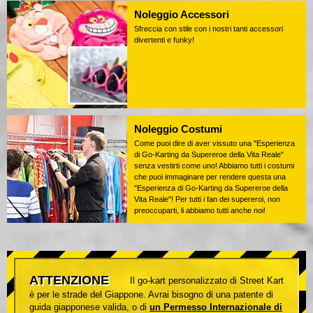
Noleggio Accessori
Sfreccia con stile con i nostri tanti accessori
divertenti e funky!
Noleggio Costumi
Come puoi dire di aver vissuto una "Esperienza
di Go-Karting da Supereroe della Vita Reale"
senza vestirti come uno! Abbiamo tutti i costumi
che puoi immaginare per rendere questa una
"Esperienza di Go-Karting da Supereroe della
Vita Reale"! Per tutti i fan dei supereroi, non
preoccuparti, li abbiamo tutti anche noi!
ATTENZIONE
Il go-kart personalizzato di Street Kart
è per le strade del Giappone. Avrai bisogno di una patente di
guida giapponese valida, o di
un Permesso Internazionale di