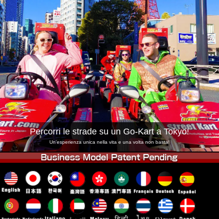
Azienda
Prenotazioni
Cambia Negozio
Tokyo Shinagawa
Tokyo Akihabara#1
Tokyo Akihabara#2
Tokyo Shibuya
Tokyo Shibuya Annex
Tokyo Bay
Tokyo Asakusa
Osaka
Okinawa
Percorri le strade su un Go-Kart a Tokyo!
Un'esperienza unica nella vita e una volta non basta!