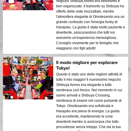
negozio Shibuya Annex era bellissimo e
ben organizzato. Il tramonto su Shibuya ha
offerto delle viste mozzafiato, mentre
l'atmosfera elegante di Omotesando era un
grande contrasto con l'energia funky di
Harajuku. La guida è stata molto paziente e
divertente, assicurandosi che tutti noi
avessimo un'esperienza meravigliosa.
Consiglio vivamente per le famiglie che
viaggiano con figli adulti!
Il modo migliore per esplorare
Tokyo!
Questo è stato uno delle migliori attività di
tutto il mio viaggio! Il nuovissimo negozio
Shibuya Annex era elegante e tutto
sembrava così fresco. Nel momento in cui
siamo arrivati a Shibuya Crossing,
sembrava di essere nel cuore pulsante di
Tokyo. Omotesando era sofisticata e
Harajuku era piena di energia. La guida
era eccellente, mantenendo le cose
divertenti mentre si assicurava che tutto
procedesse senza intoppi. Che sia la tua