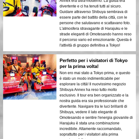
Annex era ultra-moderno. La guida era
divertente e ci ha tenuti tutti al sicuro.
Guidare attraverso Shibuya sembrava di
essere parte del battito della città, con le
persone che salutavano e scattavano foto.
L'atmosfera stravagante di Harajuku e le
strade eleganti di Omotesando hanno reso
il percorso vario ed emozionante. Questa è
l'attività di gruppo definitiva a Tokyo!
Perfetto per i visitatori di Tokyo
per la prima volta!
Non ero mai stato a Tokyo prima, e questo
è stato un modo indimenticabile per
esplorare la città! Il nuovissimo negozio
Shibuya Annex ha reso tutto molto
esclusivo. Il tour era ben organizzato e la
nostra guida era sia professionale che
divertente. Navigare tra le luci brillanti di
Shibuya, vedere il lato elegante di
Omotesando e sentire l'energia giovanile di
Harajuku è stata una combinazione
incredibile. Altamente raccomandato,
soprattutto per i visitatori alla prima