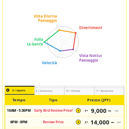
8 / Agosto
9 / Settembre
10 / Ottobre
11 / Novembre
Tempo
Tipo
Prezzo (JPY)
9,000 ~
10AM - 5:30PM
Early Bird Review Price!
JPY
/pax
¥
14,000 ~
6PM - 8PM
Review Price
JPY
/pax
¥