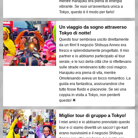
mentre Harajuku era piena di energia
vibrante. Se vuoi un'avventura unica a
Tokyo, questo è il modo per farlo!
Un viaggio da sogno attraverso
Tokyo di notte!
Questo tour sembrava uscito direttamente
da un film! Il negozio Shibuya Annex era
fresco e splendidamente progettato. Il mio
partner e io abbiamo partecipato al tour
serale, e le luci della città che si riflettevano
sulle strade rendevano tutto così magico.
Harajuku era piena di vita, mentre
Omotesando aveva un tocco romantico. La
guida era fantastica, assicurandosi che
tutto fosse fluido e piacevole. Se sei una
coppia in visita a Tokyo, non perderti
questo! 🌟
Miglior tour di gruppo a Tokyo!
I miei amici e io abbiamo prenotato questo
tour e ci siamo divertiti un sacco! I go-kart
erano nuovissimi e il negozio Shibuya