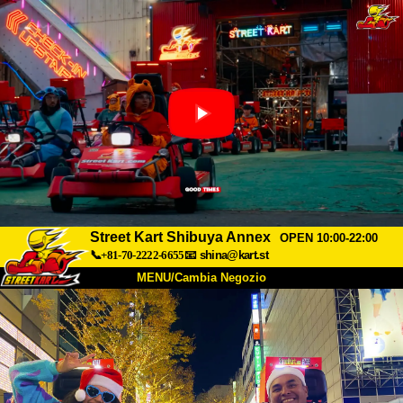
Street Kart Shibuya Annex
OPEN 10:00-22:00
📞+81-70-2222-6655
📧
shina@kart.st
MENU/Cambia Negozio
INIZIO
Chi Siamo
Specifiche
Prezzo
Accesso
Recensioni
FAQ