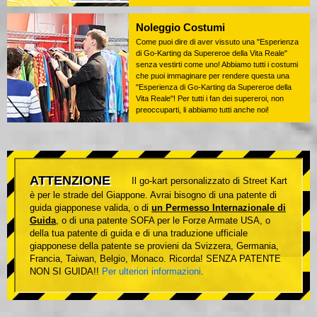
Noleggio Costumi
Come puoi dire di aver vissuto una "Esperienza
di Go-Karting da Supereroe della Vita Reale"
senza vestirti come uno! Abbiamo tutti i costumi
che puoi immaginare per rendere questa una
"Esperienza di Go-Karting da Supereroe della
Vita Reale"! Per tutti i fan dei supereroi, non
preoccuparti, li abbiamo tutti anche noi!
ATTENZIONE
Il go-kart personalizzato di Street Kart
è per le strade del Giappone. Avrai bisogno di una patente di
guida giapponese valida, o di
un Permesso Internazionale di
Guida
, o di una patente SOFA per le Forze Armate USA, o
della tua patente di guida e di una traduzione ufficiale
giapponese della patente se provieni da Svizzera, Germania,
Francia, Taiwan, Belgio, Monaco. Ricorda! SENZA PATENTE
NON SI GUIDA!!
Per ulteriori informazioni
.