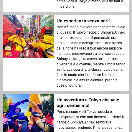
prima volta a Tokyo o meno, questo tour è
imperdibile!
Un'esperienza senza pari!
Non c'è modo migliore per esplorare Tokyo
di questo! Il nuovo negozio Shibuya Annex
era impressionante e il personale era
incredibilmente accogliente. L'aria fresca
della notte ha reso il tour ancora migliore
mentre ci muovevamo tra le vivaci strade di
Shibuya. Harajuku aveva un'atmosfera
divertente e giovanile, mentre Omotesando
sembrava così di alta classe. La guida ha
fatto in modo che tutto fosse fluido e
piacevole. Se ami l'avventura, prenota
questo tour ora!
Un'avventura a Tokyo che vale
ogni centesimo!
Per chiunque visiti Tokyo, questa è
un'esperienza che non dovresti perdere! Il
negozio Shibuya Annex sembrava
nuovissimo, rendendo l'intera esperienza