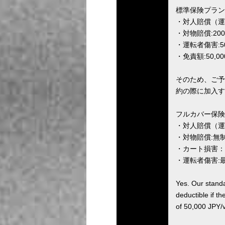
標準保険プラン
・対人賠償（運
・対物賠償:20
・運転者傷害:5
・免責額:50,00
そのため、ご予
約の際に加入す
フルカバー保険
・対人賠償（運
・対物賠償:無
・カート損害：
・運転者傷害:最
Yes. Our standa
deductible if t
of 50,000 JPY/ve