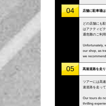
04
店舗に駐車場はあります
どの店舗にも駐
はアクティビテ
通危難のご利用
Unfortunately, 
our shop, as tra
we recommend u
05
高速道路を走りますか
ツアーには高速
速道路を走って
Our tours do n
thrilling experi