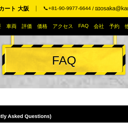
osaka@kar
カート 大阪
📞+81-90-9977-6644
📧
FAQ
要
車両
評価
価格
アクセス
会社
予約
FAQ
y Asked Questions)