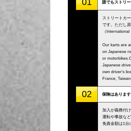
01
誰でもストリートカー
ストリートカー
です。ただし原
（Internatio
Our karts are a
on Japanese roa
or motorbikes.C
Japanese driver
own driver's li
France, Taiwa
02
保険はありますか？ /
加入が義務付け
運転や事故など
免責金額は1台