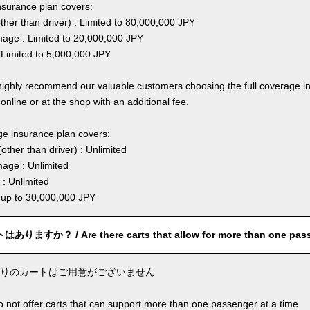
nsurance plan covers:
other than driver) : Limited to 80,000,000 JPY
ge : Limited to 20,000,000 JPY
 Limited to 5,000,000 JPY
highly recommend our valuable customers choosing the full coverage 
online or at the shop with an additional fee.
ge insurance plan covers:
other than driver) : Unlimited
age : Unlimited
: Unlimited
: up to 30,000,000 JPY
すか？ / Are there carts that allow for more than one pas
りのカートはご用意がございません
o not offer carts that can support more than one passenger at a time