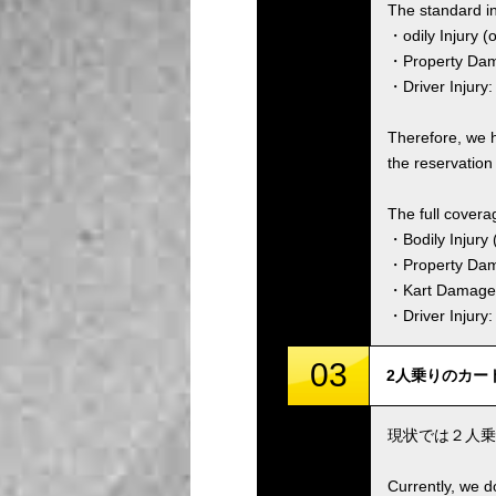
The standard i
・odily Injury (
・Property Dama
・Driver Injury:
Therefore, we 
the reservation 
The full covera
・Bodily Injury (
・Property Dam
・Kart Damage 
・Driver Injury
03
2人乗りのカートはありま
現状では２人乗
Currently, we d