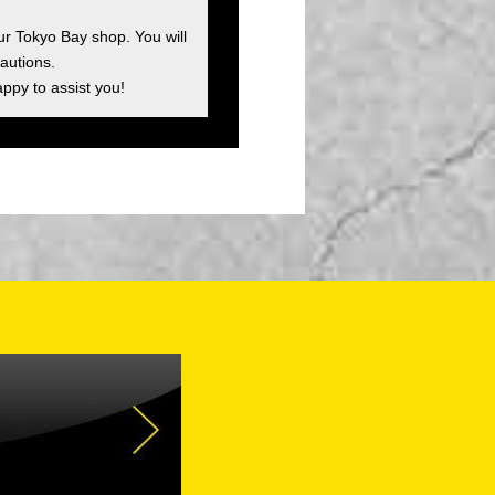
ur Tokyo Bay shop. You will
autions.
appy to assist you!