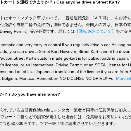
トを運転できますか？ / Can anyone drive a Street Kart?
トはオートマチック車ですので、「普通運転免許（ＡＴ可）」をお持ち
付免許や自動二輪の免許では運転できません。外国人の方は、日本の道
nal Driving Permit）等が必要です。詳しくは
【運転免許について】
をご参
utomatic and very easy to control if you regularly drive a car. As long a
ds, you can drive a Street Kart.However, Street Kart cannot be driven
aution:Street Kart's custom made go-kart is for public roads in Japan. Y
's license, or an International Driving Permit, or an SOFA License for
cense and an official Japanese translation of the license if you are fro
n, Belgium, Monaco. Remember! NO LICENSE NO DRIVE!! For
More in
 Do you have insurance?
られている自賠責保険の他にレンタカー業者と同等の任意保険に加入し
でカートに傷などの損害が発生した場合には、免責額をお支払いいただ
につき50,000円です。ツアー終了後に請求させていただきます。