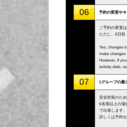
06
予約の変更やキャンセ
ご予約の変更は
ただし、6日前
Yes, changes to
make changes to
However, if you
activity date, o
07
1グループの最大人数は
安全対策のため
6名様以上の場
で出発します。
詳しくは予約セ