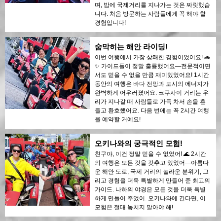
며, 밤에 국제거리를 지나가는 것은 짜릿했습
니다. 처음 방문하는 사람들에게 꼭 해야 할
경험입니다!
숨막히는 해안 라이딩!
이번 여행에서 가장 상쾌한 경험이었어요! 🚗
✨ 가이드들이 정말 훌륭했어요—전문적이면
서도 믿을 수 없을 만큼 재미있었어요! 1시간
동안의 여행은 바다 전망과 도시의 에너지가
완벽하게 어우러졌어요. 코쿠사이 거리는 우
리가 지나갈 때 사람들로 가득 차서 손을 흔
들고 환호했어요. 다음 번에는 꼭 2시간 여행
을 예약할 거예요!
오키나와의 궁극적인 모험!
친구야, 이건 정말 믿을 수 없었어! 🌊 2시간
의 여행은 모든 것을 갖추고 있었어—아름다
운 해안 도로, 국제 거리의 놀라운 분위기, 그
리고 경험을 더욱 특별하게 만들어 준 최고의
가이드. 나하의 야경은 모든 것을 더욱 특별
하게 만들어 주었어. 오키나와에 간다면, 이
모험은 절대 놓치지 말아야 해!