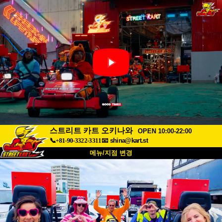
스트리트 카트 오키나와
OPEN 10:00-22:00
📞+81-90-3322-3311
📧
shina@kart.st
메뉴/지점 변경
최상단
소개
사양
가격
접근성
고객 리뷰
자주 묻는 질문