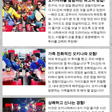
오키나와를 탐험하는 최고의 방법!
친구야, 이건 정말 환상적인 경험이었어! 🚗
💨 2시간의 여행은 모든 것을 갖추고 있었어
—해안 도로, 코쿠사이 거리에서의 짜릿한 통
과, 그리고 내가 본 것 중 가장 멋진 바다 전망
들. 가이드도 정말 전설적이었고, 우리 모두
가 즐거운 시간을 보낼 수 있도록 신경 써줬
어. 나하에서의 야경 드라이브는 비현실적이
었고, 사람들이 손을 흔들고 응원해줬어. 이
투어를 강력히 추천해!
가족 친화적인 오키나와 모험!
저와 부모님은 이 투어를 했고, 우리 여행의
하이라이트 중 하나였습니다! 🌴 2시간의 여
행은 휴식과 흥미의 완벽한 조화였습니다. 세
나가 섬에서의 바다 전망은 놀라웠고, 국제거
리에서 밤에 드라이브하는 것은 정말 재미있
는 경험이었습니다. 가이드들은 매우 친절했
고, 내내 편안하게 해주었습니다. 오키나와를
방문하는 가족들에게 꼭 해야 할 일입니다!
상쾌하고 신나는 경험!
이것은 오키나와에서 내가 가장 즐거운 시간