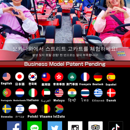
회사 정보
예약
지점 변경
도쿄 시나가와 #1
도쿄 아키하바라#1
도쿄 아키하바라#2
도쿄 시부야
도쿄 시부야 애넥스
도쿄 베이
오키나와에서 스트리트 고카트를 체험하세요!
도쿄 아사쿠사
오사카
평생 잊지 못할 경험! 한 번으로는 절대 부족합니다!
오키나와