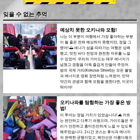
잊을 수 없는 추억
예상치 못한 오키나와 모험!
나는 이 부분이 여행에서 가장 좋아하는 부분
이 될 줄은 전혀 예상하지 못했지만, 정말 그
랬어! 🌅 세나가 섬을 따라가는 여행은 상쾌
했고, 멋진 바다 전망과 완전한 자유를 느낄
수 있었어. 우리의 가이드는 매우 에너지가
넘쳤고 경험을 더욱 즐겁게 만들어 주었어.
밤의 국제 거리(Kokusai Street)는 모든 불빛
과 에너지로 영화 장면처럼 느껴졌어. 만약
약간의 관광과 함께 모험을 원한다면, 이곳이
딱이야!
오키나와를 탐험하는 가장 좋은 방
법!
이 투어는 정말 가치가 있었습니다! 🌊 카트
는 편안하고 다루기 쉬웠으며, 가이드들은 우
리가 안전하고 흥미진진하게 느낄 수 있도록
해주었습니다. 2시간 코스는 휴식과 에너지
의 완벽한 균형이었고, 해안선은 아름다웠으