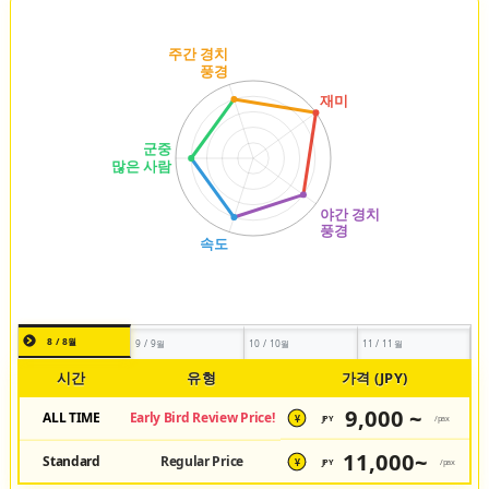
8 / 8월
9 / 9월
10 / 10월
11 / 11월
시간
유형
가격 (JPY)
9,000 ~
ALL TIME
Early Bird Review Price!
JPY
/pax
¥
11,000~
Standard
Regular Price
JPY
/pax
¥