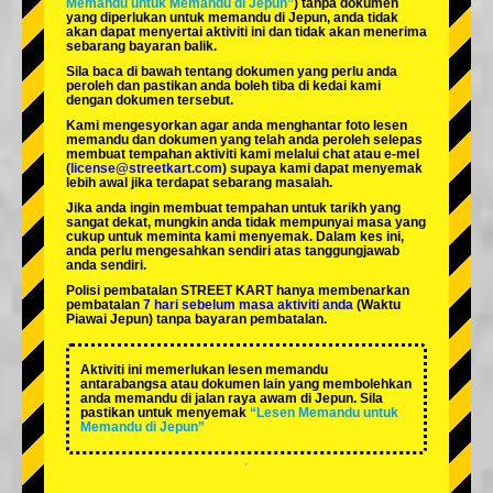
Memandu untuk Memandu di Jepun”
) tanpa dokumen
yang diperlukan untuk memandu di Jepun, anda tidak
akan dapat menyertai aktiviti ini dan tidak akan menerima
sebarang bayaran balik.
Sila baca di bawah tentang dokumen yang perlu anda
peroleh dan pastikan anda boleh tiba di kedai kami
dengan dokumen tersebut.
Kami mengesyorkan agar anda menghantar foto lesen
memandu dan dokumen yang telah anda peroleh selepas
membuat tempahan aktiviti kami melalui chat atau e-mel
(
license@streetkart.com
) supaya kami dapat menyemak
lebih awal jika terdapat sebarang masalah.
Jika anda ingin membuat tempahan untuk tarikh yang
sangat dekat, mungkin anda tidak mempunyai masa yang
cukup untuk meminta kami menyemak. Dalam kes ini,
anda perlu mengesahkan sendiri atas tanggungjawab
anda sendiri.
Polisi pembatalan STREET KART hanya membenarkan
pembatalan
7 hari sebelum masa aktiviti anda
(Waktu
Piawai Jepun) tanpa bayaran pembatalan.
Aktiviti ini memerlukan lesen memandu
antarabangsa atau dokumen lain yang membolehkan
anda memandu di jalan raya awam di Jepun. Sila
pastikan untuk menyemak
“Lesen Memandu untuk
Memandu di Jepun”