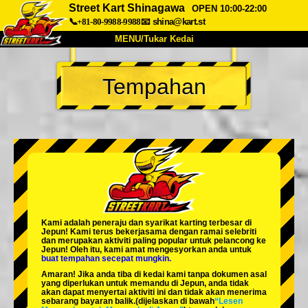
Street Kart Shinagawa
OPEN 10:00-22:00
📞+81-80-9988-9988
📧
shina@kart.st
MENU/Tukar Kedai
UTAMA
Tempahan
Tentang
Spesifikasi
Harga
Akses
Suara
Soalan Lazim
Syarikat
Tempahan
Tukar Kedai
Tokyo Shinagawa
Tokyo Akihabara#1
Tokyo Akihabara#2
Tokyo Shibuya
Kami adalah
peneraju
dan
syarikat karting terbesar
di
Tokyo Shibuya Annex
Tokyo Bay
Jepun! Kami terus bekerjasama dengan
ramai selebriti
dan merupakan
aktiviti paling popular
untuk pelancong ke
Jepun! Oleh itu, kami amat mengesyorkan anda untuk
Tokyo Asakusa
Osaka
buat tempahan secepat mungkin.
Amaran! Jika anda tiba di kedai kami tanpa dokumen asal
Okinawa
yang diperlukan untuk memandu di Jepun, anda tidak
akan dapat menyertai aktiviti ini dan tidak akan menerima
sebarang bayaran balik.
(dijelaskan di bawah
“Lesen