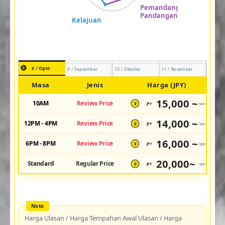
8 / Ogos
9 / September
10 / Oktober
11 / November
Masa
Jenis
Harga (JPY)
15,000 ~
10AM
Review Price
JPY
/pax
¥
14,000 ~
12PM - 4PM
Review Price
JPY
/pax
¥
16,000 ~
6PM - 8PM
Review Price
JPY
/pax
¥
20,000~
Standard
Regular Price
JPY
/pax
¥
Harga Ulasan / Harga Tempahan Awal Ulasan / Harga