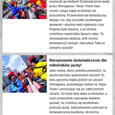
wycieczki go-kartami! Doświadczenie jazdy
przez Shinagawa i Tokyo Tower było
czymś, czego nigdy wcześniej nie
przeżyliśmy. Przewodnik był fantastyczny,
dbając o to, aby wszystko przebiegało
sprawnie i abyśmy mieli najlepszy czas.
Pogoda była idealna, a po drodze
zrobiliśmy nawet kilka fajnych zdjęć. To
obowiązkowa atrakcja, jeśli chcesz
doświadczyć energii i ekscytacji Tokio w
unikalny sposób!
Niesamowite doświadczenie dla
miłośników jazdy!
Jako osoba, która uwielbia prowadzić, ta
wycieczka była spełnieniem marzeń! To
była ogromna frajda jeździć po ulicach
Shinagawa, podziwiając widoki na Tokyo
Tower i poruszając się po zatłoczonych
ulicach. Go-karty były łatwe w obsłudze, a
nasz przewodnik naprawdę świetnie
sprawił, że czuliśmy się komfortowo
podczas jazdy. Zdecydowanie polecam to
doświadczenie każdemu, kto kocha