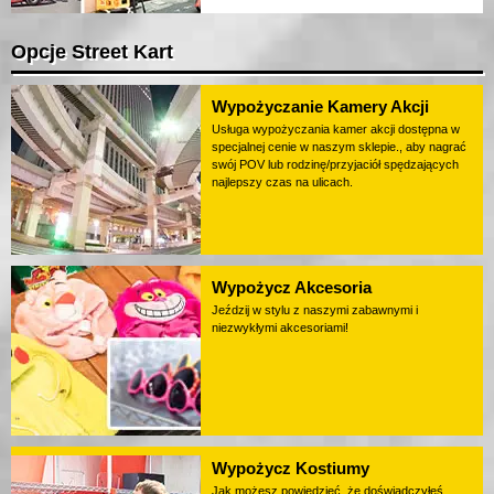
Opcje Street Kart
Wypożyczanie Kamery Akcji
Usługa wypożyczania kamer akcji dostępna w
specjalnej cenie w naszym sklepie., aby nagrać
swój POV lub rodzinę/przyjaciół spędzających
najlepszy czas na ulicach.
Wypożycz Akcesoria
Jeździj w stylu z naszymi zabawnymi i
niezwykłymi akcesoriami!
Wypożycz Kostiumy
Jak możesz powiedzieć, że doświadczyłeś