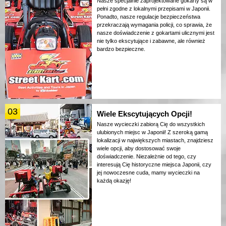
Nasze specjalnie zaprojektowane gokarty są w
pełni zgodne z lokalnymi przepisami w Japonii.
Ponadto, nasze regulacje bezpieczeństwa
przekraczają wymagania policji, co sprawia, że
nasze doświadczenie z gokartami ulicznymi jest
nie tylko ekscytujące i zabawne, ale również
bardzo bezpieczne.
03
Wiele Ekscytujących Opcji!
Nasze wycieczki zabiorą Cię do wszystkich
ulubionych miejsc w Japonii! Z szeroką gamą
lokalizacji w największych miastach, znajdziesz
wiele opcji, aby dostosować swoje
doświadczenie. Niezależnie od tego, czy
interesują Cię historyczne miejsca Japonii, czy
jej nowoczesne cuda, mamy wycieczki na
każdą okazję!