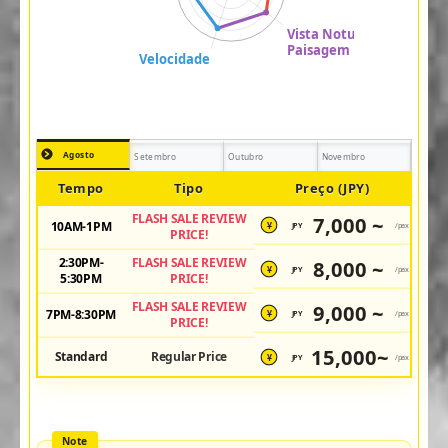
Agosto
Setembro
Outubro
Novembro
Tempo
Tipo
Preço (JPY)
FLASH SALE REVIEW
7,000 ~
10AM-1PM
JPY
/pax
¥
PRICE!
2:30PM-
FLASH SALE REVIEW
8,000 ~
JPY
/pax
¥
5:30PM
PRICE!
FLASH SALE REVIEW
9,000 ~
7PM-8:30PM
JPY
/pax
¥
PRICE!
15,000~
Standard
Regular Price
JPY
/pax
¥