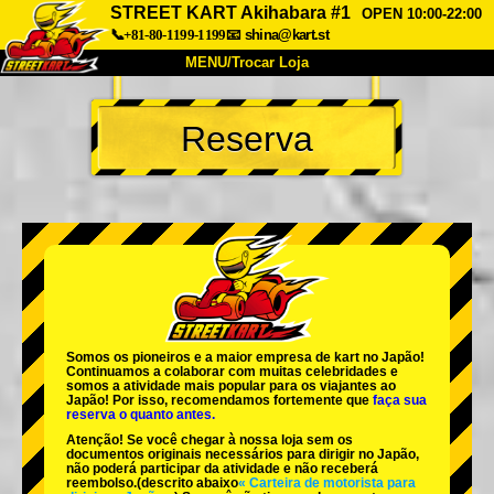
STREET KART Akihabara #1
OPEN 10:00-22:00
📞+81-80-1199-1199
📧
shina@kart.st
MENU/Trocar Loja
INÍCIO
Reserva
Sobre
Especificações
Preços
Acesso
Opiniões
FAQ
Empresa
Reserva
Trocar Loja
Tokyo Shinagawa
Tokyo Akihabara#1
Tokyo Akihabara#2
Tokyo Shibuya
Somos os
pioneiros
e a
maior empresa de kart
no Japão!
Tokyo Shibuya Annex
Tokyo Bay
Continuamos a colaborar com
muitas celebridades
e
somos a
atividade mais popular
para os viajantes ao
Japão! Por isso, recomendamos fortemente que
faça sua
Tokyo Asakusa
Osaka
reserva o quanto antes.
Atenção! Se você chegar à nossa loja sem os
Okinawa
documentos originais necessários para dirigir no Japão,
não poderá participar da atividade e não receberá
reembolso.
(descrito abaixo
« Carteira de motorista para