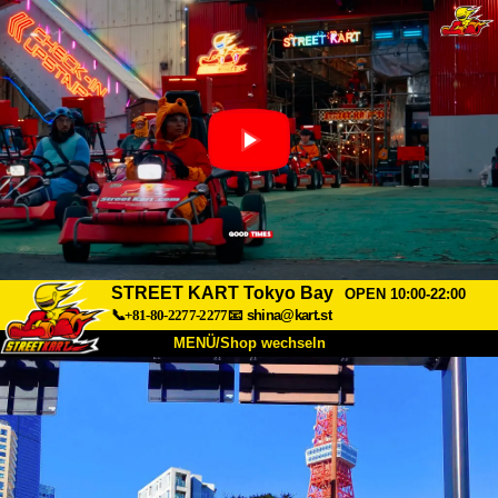
STREET KART Tokyo Bay
OPEN 10:00-22:00
📞+81-80-2277-2277
📧
shina@kart.st
MENÜ/Shop wechseln
START
Über uns
Spezifikationen
Preise
Anfahrt
Bewertungen
FAQ