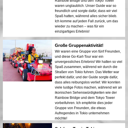
Rainbow Bridge und den Tokyo Tower
waren unglaublich. Unser Guide war so
freundlich und sorgte dafür, dass wir viel
Spaß hatten, während alles sicher blieb.
Ich komme auf jeden Fall zurück, um das
wieder zu machen – was für ein
einzigartiges Erlebnis!
Große Gruppenaktivität!
Wir waren eine Gruppe von fünf Freunden,
und diese Go-Kart-Tour war ein
unvergessliches Erlebnis! Wir hatten so viel
Spaß zusammen, während wir durch die
Straßen von Tokio fuhren. Das Wetter war
perfekt dafür, und der Guide sorgte dafür,
dass alles reibungslos verlief. Wir konnten
viele lustige Fotos machen, während wir an
ikonischen Sehenswürdigkeiten wie der
Rainbow Bridge und dem Tokyo Tower
vorbeifuhren. Ich empfehle dies jeder
Gruppe von Freunden, die etwas
Aufregendes in Tokio unternehmen
möchte!