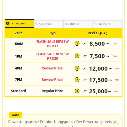
8 / August
9 / September
10 / Oktober
11 / November
Zeit
Typ
Preis (JPY)
FLASH SALE REVIEW
8,500 ~
10AM
JPY
/pax
¥
PRICE!
FLASH SALE REVIEW
7,500 ~
1PM
JPY
/pax
¥
PRICE!
12,000 ~
4PM
Review Price!
JPY
/pax
¥
17,500 ~
7PM
Review Price!
JPY
/pax
¥
25,000~
Standard
Regular Price
JPY
/pax
¥
Bewertungspreis / Frühbuchungspreis / Der Bewertungspreis gilt,