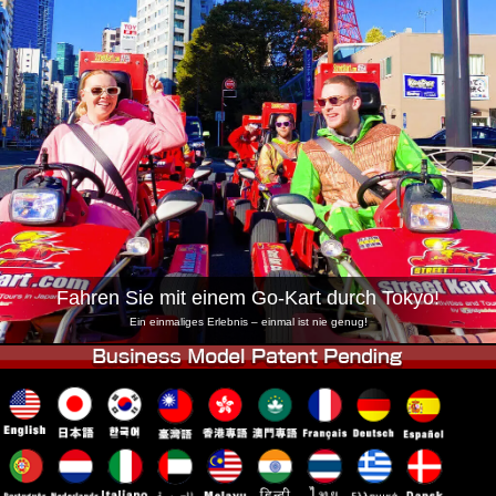
Unternehmen
Buchung
Shop wechseln
Tokio Shinagawa
Tokio Akihabara#1
Tokio Akihabara#2
Tokio Shibuya
Tokio Shibuya Annex
Tokio Bucht
Tokio Asakusa
Osaka
Okinawa
Fahren Sie mit einem Go-Kart durch Tokyo!
Ein einmaliges Erlebnis – einmal ist nie genug!