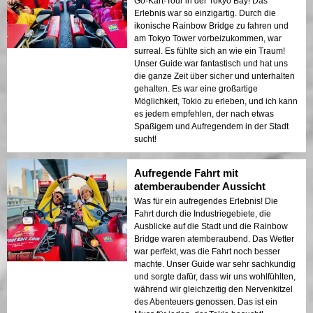
Go-Kart-Tour in der Tokyo Bay! Das
Erlebnis war so einzigartig. Durch die
ikonische Rainbow Bridge zu fahren und
am Tokyo Tower vorbeizukommen, war
surreal. Es fühlte sich an wie ein Traum!
Unser Guide war fantastisch und hat uns
die ganze Zeit über sicher und unterhalten
gehalten. Es war eine großartige
Möglichkeit, Tokio zu erleben, und ich kann
es jedem empfehlen, der nach etwas
Spaßigem und Aufregendem in der Stadt
sucht!
Aufregende Fahrt mit
atemberaubender Aussicht
Was für ein aufregendes Erlebnis! Die
Fahrt durch die Industriegebiete, die
Ausblicke auf die Stadt und die Rainbow
Bridge waren atemberaubend. Das Wetter
war perfekt, was die Fahrt noch besser
machte. Unser Guide war sehr sachkundig
und sorgte dafür, dass wir uns wohlfühlten,
während wir gleichzeitig den Nervenkitzel
des Abenteuers genossen. Das ist ein